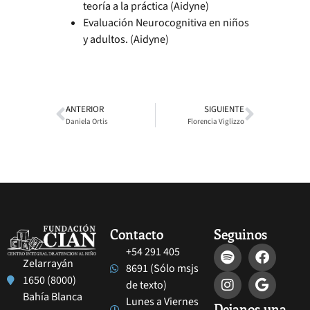
teoría a la práctica (Aidyne)
Evaluación Neurocognitiva en niños
y adultos. (Aidyne)
ANTERIOR
SIGUIENTE
Daniela Ortis
Florencia Viglizzo
Contacto
Seguinos
+54 291 405
Zelarrayán
8691 (Sólo msjs
1650 (8000)
de texto)
Bahía Blanca
Lunes a Viernes
Dejanos una