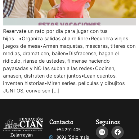
Reservate un rato por dia para jugar con tus
hijos.⠀▪︎Organiza salidas al aire libre▪︎Recupera viejos
juegos de mesa▪︎Armen maquetas, mascaras, titeres con
medias, dramaticen, bailen▪︎Disfracense, hagan el
ridiculo, rianse de ustedes, filmense haciendo
payasadas y NO las suban a las redes▪︎Cocinen,
amasen, disfruten de estar juntos▪︎Lean cuentos,
inventen historias▪︎Miren series, peliculas y dibujitos
JUNTOS, conversen […]
Contacto
Seguinos
+54 291 405
Zelarrayán
8691 (Sólo msjs