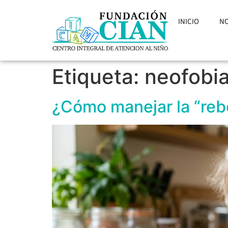
INICIO
N
Etiqueta:
neofobia
¿Cómo manejar la “rebe