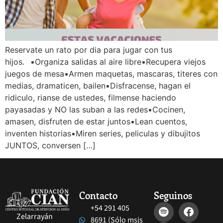
Reservate un rato por dia para jugar con tus
hijos.⠀▪︎Organiza salidas al aire libre▪︎Recupera viejos
juegos de mesa▪︎Armen maquetas, mascaras, titeres con
medias, dramaticen, bailen▪︎Disfracense, hagan el
ridiculo, rianse de ustedes, filmense haciendo
payasadas y NO las suban a las redes▪︎Cocinen,
amasen, disfruten de estar juntos▪︎Lean cuentos,
inventen historias▪︎Miren series, peliculas y dibujitos
JUNTOS, conversen […]
Contacto
Seguinos
+54 291 405
Zelarrayán
8691 (Sólo msjs