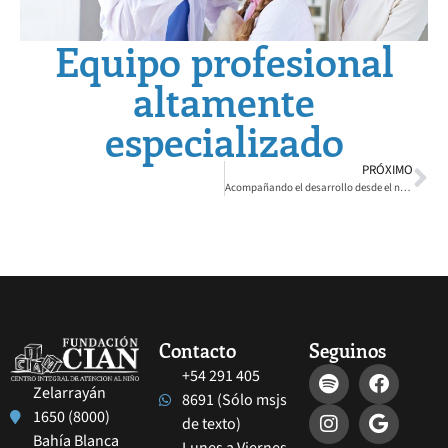
Equipo profesional
altamente
especializado
PRÓXIMO
Acompañando el desarrollo desde el nacimiento
Contacto
Seguinos
+54 291 405
Zelarrayán
8691 (Sólo msjs
1650 (8000)
de texto)
Bahía Blanca