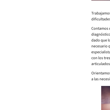
Trabajamos
dificultade
Contamos c
diagnóstico
dado que l
necesario q
especialist
con los tre
articulados 
Orientamos
a las neces