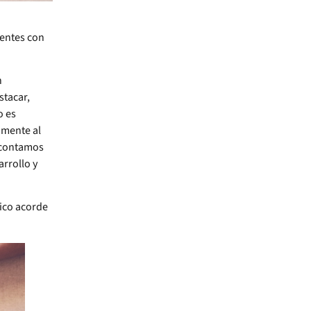
ientes con
n
stacar,
o es
amente al
, contamos
arrollo y
ico acorde