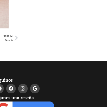
PRÓXIMO
Terapias
guinos
janos una reseña