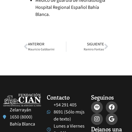
Médico de guardia de neonatología
Hospital Regional Español Bahía
Blanca.
ANTERIOR
SIGUIENTE
Mauricio Gabbarini
Ramiro Fontao
Contacto
Seguinos
+54 291 405
Zelarrayán
8691 (Sólo msjs
1650 (8000)
de texto)
Bahía Blanca
Lunes a Viernes
Dejanos una