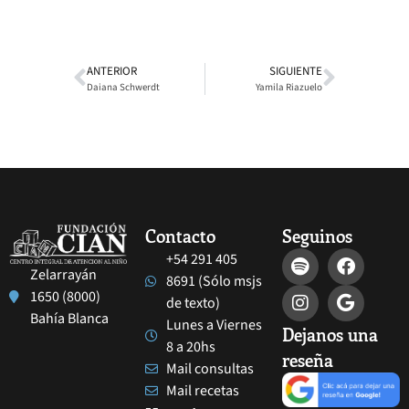
ANTERIOR
SIGUIENTE
Daiana Schwerdt
Yamila Riazuelo
Contacto
Seguinos
+54 291 405
Zelarrayán
8691 (Sólo msjs
1650 (8000)
de texto)
Bahía Blanca
Lunes a Viernes
Dejanos una
8 a 20hs
reseña
Mail consultas
Mail recetas