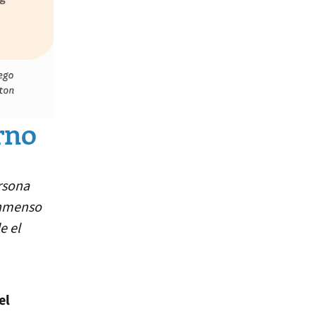
rno
rsona
inmenso
e el
el