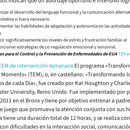
dos indican que un abordaje oportuno e intensivo logr
izar el desarrollo del lenguaje funcional y la comunicación alternat
tativa si fuera necesario.
mentar las habilidades de adaptación y autonomía en las actividade
a.
ir significativamente los niveles de estrés y frustración familiar al
rcionar estrategias de co-regulación emocional y sensorial.
os para el Control y la Prevención de Enfermedades
de EUA
TEA e
 TEM de intervención temprana
El programa «Transfor
 Moments» (TEM), o, en castellano: «Transformando l
 de cada Día», fue creado por Kat Houghton y Charli
ster University, Reino Unido. Fue implementado por 
 2011 en el Bronx y tiene por objetivo entrenar a padr
e juego que promueva la atención conjunta con sus hij
tiene una duración total de 12 horas, y se realiza co
con dificultades en la interacción social, comunicació