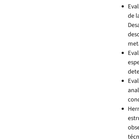
Eval
de l
Desa
desc
meta
Eval
espe
dete
Eval
anal
cond
Herr
estr
obse
técn