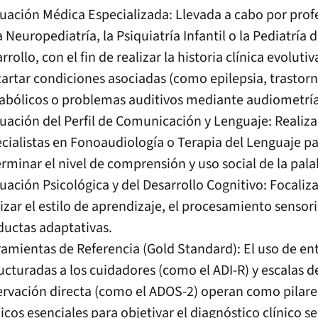
uación Médica Especializada: Llevada a cabo por prof
a Neuropediatría, la Psiquiatría Infantil o la Pediatría d
rrollo, con el fin de realizar la historia clínica evolutiv
artar condiciones asociadas (como epilepsia, trastor
bólicos o problemas auditivos mediante audiometría
uación del Perfil de Comunicación y Lenguaje: Realiz
cialistas en Fonoaudiología o Terapia del Lenguaje p
rminar el nivel de comprensión y uso social de la pala
uación Psicológica y del Desarrollo Cognitivo: Focaliz
izar el estilo de aprendizaje, el procesamiento sensoria
uctas adaptativas.
amientas de Referencia (Gold Standard): El uso de ent
ucturadas a los cuidadores (como el ADI-R) y escalas d
rvación directa (como el ADOS-2) operan como pilare
icos esenciales para objetivar el diagnóstico clínico s