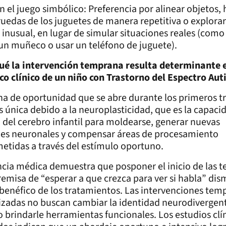
 el juego simbólico: Preferencia por alinear objetos, 
 ruedas de los juguetes de manera repetitiva o explorar
inusual, en lugar de simular situaciones reales (como
un muñeco o usar un teléfono de juguete).
ué la intervención temprana resulta determinante e
co clínico de un niño con Trastorno del Espectro Aut
na de oportunidad que se abre durante los primeros t
s única debido a la neuroplasticidad, que es la capaci
 del cerebro infantil para moldearse, generar nuevas
es neuronales y compensar áreas de procesamiento
tidas a través del estímulo oportuno.
ncia médica demuestra que posponer el inicio de las t
remisa de “esperar a que crezca para ver si habla” dis
benéfico de los tratamientos. Las intervenciones tem
izadas no buscan cambiar la identidad neurodivergent
o brindarle herramientas funcionales. Los estudios clí