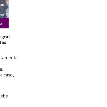
egral
stas
ictamente
a.
a caso,
e
debe