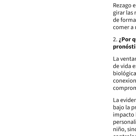
Rezago en
girar las
de forma 
comer a 
2.
¿Por q
pronósti
La venta
de vida e
biológica
conexion
comprome
La evide
bajo la p
impacto 
personal
niño, sin