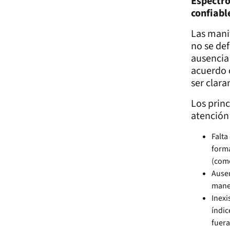
Espectro
confiabl
Las manif
no se def
ausencia 
acuerdo c
ser clara
Los princ
atención
Falta
forma
(com
Ausen
maner
Inexi
índic
fuera