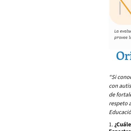
Or
“Si cono
con auti
de fortal
respeto a
Educació
1.
¿Cuále