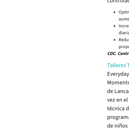
controla
Optim
aumen
Incre
diari
Reduc
propo
CDC. Centr
Talleres
Everyday
Momentos
de Lanca
vez en el
técnica d
programa 
de niños 