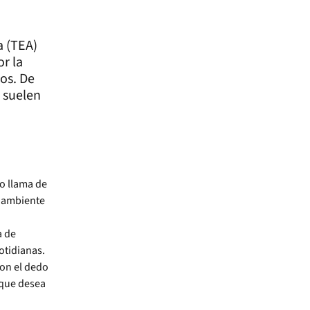
a (TEA)
or la
dos. De
s suelen
lo llama de
l ambiente
a de
otidianas.
con el dedo
 que desea