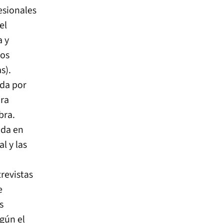
esionales
el
a y
nos
s).
ada por
ara
bra.
ada en
l y las
revistas
e
s
egún el