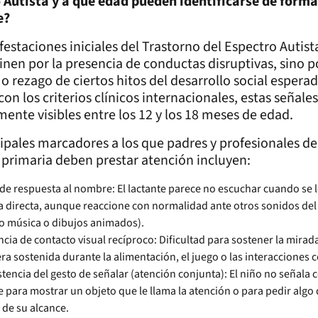
 Autista y a qué edad pueden identificarse de forma
e?
estaciones iniciales del Trastorno del Espectro Autist
inen por la presencia de conductas disruptivas, sino p
o rezago de ciertos hitos del desarrollo social espera
on los criterios clínicos internacionales, estas señale
mente visibles entre los 12 y los 18 meses de edad.
ipales marcadores a los que padres y profesionales de
 primaria deben prestar atención incluyen:
 de respuesta al nombre: El lactante parece no escuchar cuando se 
 directa, aunque reaccione con normalidad ante otros sonidos de
o música o dibujos animados).
cia de contacto visual recíproco: Dificultad para sostener la mirad
a sostenida durante la alimentación, el juego o las interacciones c
stencia del gesto de señalar (atención conjunta): El niño no señala 
e para mostrar un objeto que le llama la atención o para pedir algo
 de su alcance.