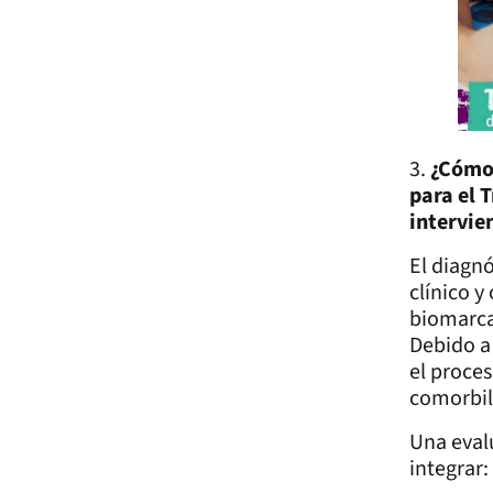
3.
¿Cómo 
para el 
intervie
El diagnó
clínico y
biomarca
Debido a
el proces
comorbili
Una eval
integrar: