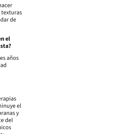
hacer
 texturas
 dar de
n el
ista?
res años
dad
erapias
minuye el
pranas y
e del
nicos