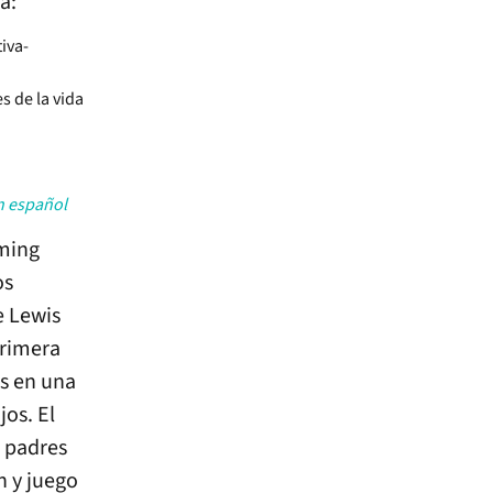
a:
iva-
s de la vida
n español
ming
os
e Lewis
primera
es en una
os. El
n padres
n y juego